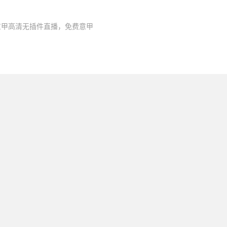
意甲高清无插件直播，免费意甲