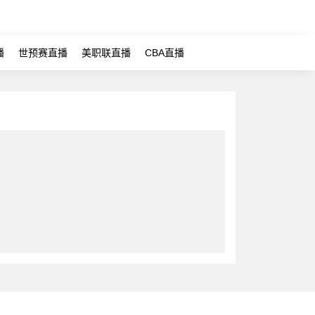
播
世预赛直播
美职联直播
CBA直播