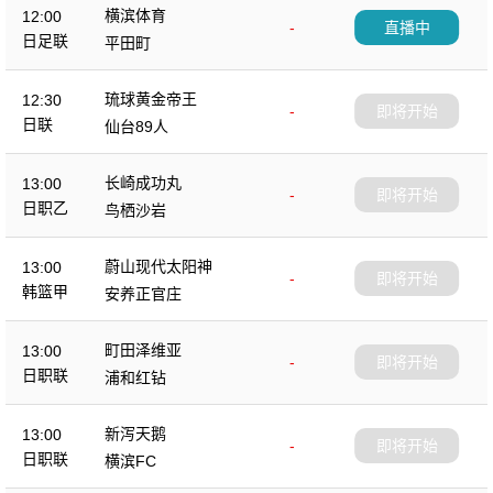
横滨体育
12:00
-
直播中
日足联
平田町
琉球黄金帝王
12:30
-
即将开始
日联
仙台89人
长崎成功丸
13:00
-
即将开始
日职乙
鸟栖沙岩
蔚山现代太阳神
13:00
-
即将开始
韩篮甲
安养正官庄
町田泽维亚
13:00
-
即将开始
日职联
浦和红钻
新泻天鹅
13:00
-
即将开始
日职联
横滨FC