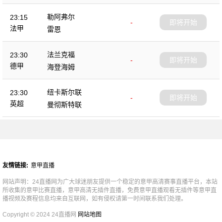
勒阿弗尔
23:15
-
即将开始
法甲
雷恩
法兰克福
23:30
-
即将开始
德甲
海登海姆
纽卡斯尔联
23:30
-
即将开始
英超
曼彻斯特联
友情链接:
意甲直播
网站声明：24直播网为广大球迷朋友提供一个稳定的意甲高清赛事直播平台，本站
所收集的意甲比赛直播，意甲高清无插件直播，免费意甲直播观看无插件等意甲直
播视频及赛程信息均来自互联网，如有侵权请第一时间联系我们处理。
Copyright © 2024 24直播网
网站地图