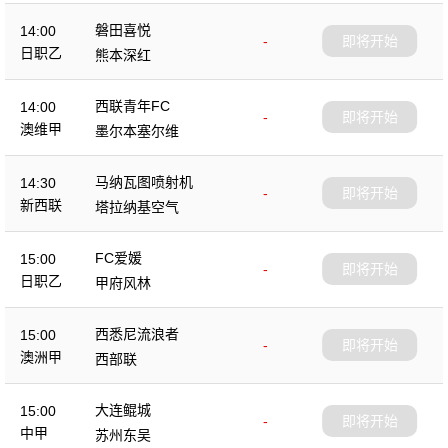
磐田喜悦
14:00
-
即将开始
日职乙
熊本深红
西联青年FC
14:00
-
即将开始
澳维甲
墨尔本塞尔维
马纳瓦图喷射机
14:30
-
即将开始
新西联
塔拉纳基空气
FC爱媛
15:00
-
即将开始
日职乙
甲府风林
西悉尼流浪者
15:00
-
即将开始
澳洲甲
西部联
大连鲲城
15:00
-
即将开始
中甲
苏州东吴