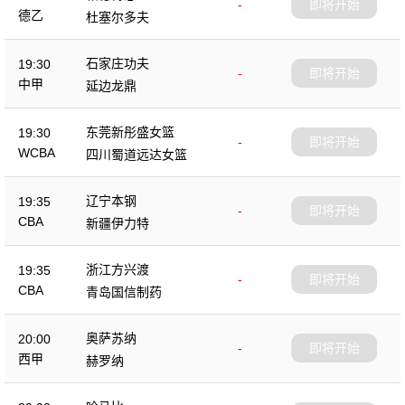
-
即将开始
德乙
杜塞尔多夫
石家庄功夫
19:30
-
即将开始
中甲
延边龙鼎
东莞新彤盛女篮
19:30
-
即将开始
WCBA
四川蜀道远达女篮
辽宁本钢
19:35
-
即将开始
CBA
新疆伊力特
浙江方兴渡
19:35
-
即将开始
CBA
青岛国信制药
奥萨苏纳
20:00
-
即将开始
西甲
赫罗纳