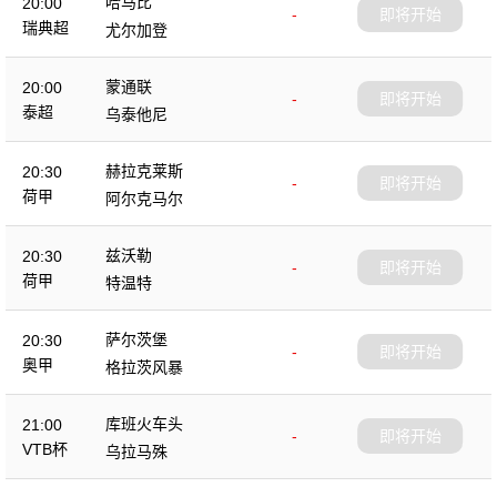
哈马比
20:00
-
即将开始
瑞典超
尤尔加登
蒙通联
20:00
-
即将开始
泰超
乌泰他尼
赫拉克莱斯
20:30
-
即将开始
荷甲
阿尔克马尔
兹沃勒
20:30
-
即将开始
荷甲
特温特
萨尔茨堡
20:30
-
即将开始
奥甲
格拉茨风暴
库班火车头
21:00
-
即将开始
VTB杯
乌拉马殊