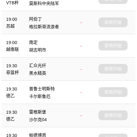
VTB杯
莫斯科中央陆军
阿伯丁
19:00
-
即将开始
苏超
格拉斯哥流浪者
南定
19:00
-
即将开始
越南联
胡志明市
汇众光纤
19:30
-
即将开始
菲篮杯
黑水精英
普鲁士明斯特
19:30
-
即将开始
德乙
卡尔斯鲁厄
雷根斯堡
19:30
-
即将开始
德乙
沙尔克04
帕德博恩
19:30