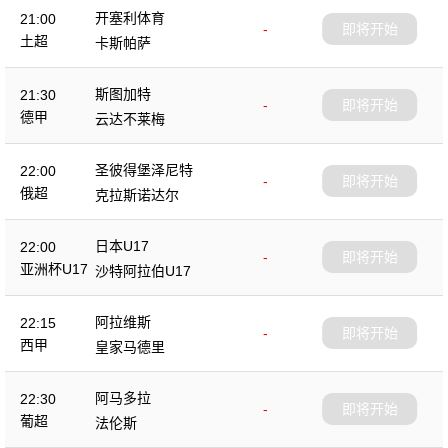
开塞利体育
21:00
-
即将开始
土超
卡斯帕萨
斯图加特
21:30
-
即将开始
德甲
云达不莱梅
圣彼得堡泽尼特
22:00
-
即将开始
俄超
克拉斯诺达尔
日本U17
22:00
-
即将开始
亚洲杯U17
沙特阿拉伯U17
阿拉维斯
22:15
-
即将开始
西甲
皇家马德里
阿马多拉
22:30
-
即将开始
葡超
法伦斯