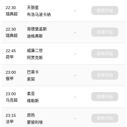
天狼星
22:30
-
即将开始
瑞典超
布洛马波卡纳
哥德堡盖斯
22:30
-
即将开始
瑞典超
迪格弗斯
威廉二世
22:45
-
即将开始
荷甲
阿贾克斯
巴蒂卡
23:00
-
即将开始
俄甲
索契
柔亚
23:00
-
即将开始
乌克超
维勒斯
昂热
23:15
-
即将开始
法甲
蒙彼利埃