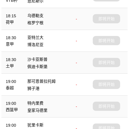
VTB杯
恩尼斯尔
乌德勒支
18:15
-
即将开始
荷甲
格罗宁根
亚特兰大
18:30
-
即将开始
意甲
博洛尼亚
沙卡亚斯普
18:30
-
即将开始
土甲
佩迪卡斯堡
那可恩普拉托姆
19:00
-
即将开始
泰超
狮子港
特内里费
19:00
-
即将开始
西篮甲
皇家马德里
犹里卡斯
19:00
-
即将开始