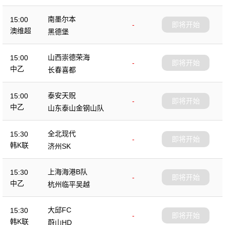
南墨尔本
15:00
-
即将开始
澳维超
黑德堡
山西崇德荣海
15:00
-
即将开始
中乙
长春喜都
泰安天贶
15:00
-
即将开始
中乙
山东泰山金钢山队
全北现代
15:30
-
即将开始
韩K联
济州SK
上海海港B队
15:30
-
即将开始
中乙
杭州临平吴越
大邱FC
15:30
-
即将开始
韩K联
蔚山HD