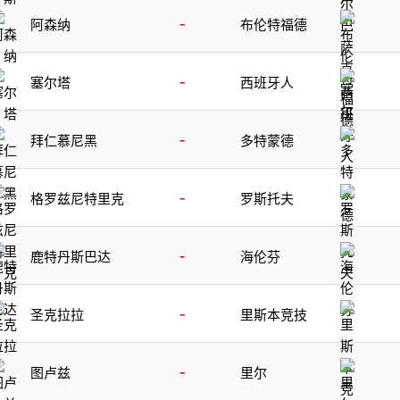
-
阿森纳
布伦特福德
-
塞尔塔
西班牙人
-
拜仁慕尼黑
多特蒙德
-
格罗兹尼特里克
罗斯托夫
-
鹿特丹斯巴达
海伦芬
-
圣克拉拉
里斯本竞技
-
图卢兹
里尔