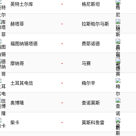
-
英特土尔库
格尼斯坦
-
赫塔菲
拉斯帕尔马斯
-
福图纳锡塔德
费耶诺德
-
摩纳哥
马赛
-
土耳其电信
梅尔辛
-
奥博隆
查诺莫斯
-
柴卡
莫斯科鱼雷