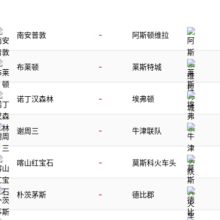
-
南安普敦
阿斯顿维拉
-
布莱顿
莱斯特城
-
诺丁汉森林
埃弗顿
-
谢周三
牛津联队
-
喀山红宝石
莫斯科火车头
-
朴茨茅斯
德比郡