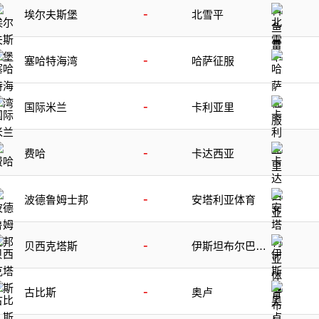
-
埃尔夫斯堡
北雪平
-
塞哈特海湾
哈萨征服
-
国际米兰
卡利亚里
-
费哈
卡达西亚
-
波德鲁姆士邦
安塔利亚体育
-
贝西克塔斯
伊斯坦布尔巴萨
克塞尔
-
古比斯
奥卢