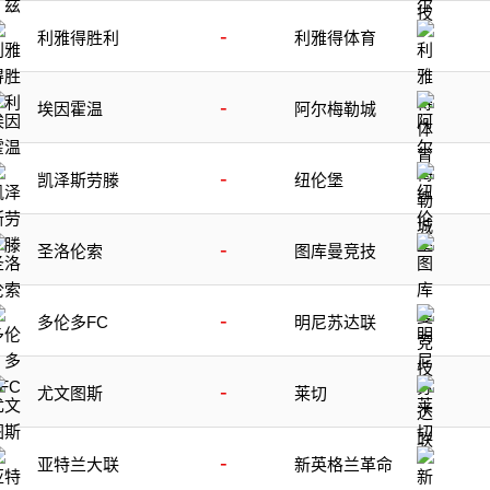
-
利雅得胜利
利雅得体育
-
埃因霍温
阿尔梅勒城
-
凯泽斯劳滕
纽伦堡
-
圣洛伦索
图库曼竞技
-
多伦多FC
明尼苏达联
-
尤文图斯
莱切
-
亚特兰大联
新英格兰革命