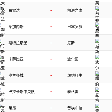
-
布雷达
前进之鹰
-
莱加内斯
巴塞罗那
-
斯特拉斯堡
尼斯
-
卡萨比亚
波尔图
-
奥兰多城
纽约红牛
-
巴拉卡斯中央队
泰格雷
-
莱昂
普埃布拉