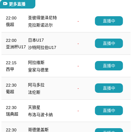
更多直播
圣彼得堡泽尼特
22:00
-
直播中
俄超
克拉斯诺达尔
日本U17
22:00
-
直播中
亚洲杯U17
沙特阿拉伯U17
阿拉维斯
22:15
-
直播中
西甲
皇家马德里
阿马多拉
22:30
-
直播中
葡超
法伦斯
天狼星
22:30
-
直播中
瑞典超
布洛马波卡纳
哥德堡盖斯
22:30