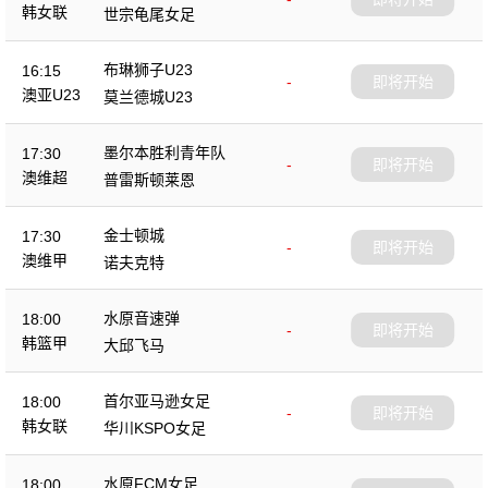
韩女联
世宗龟尾女足
布琳狮子U23
16:15
-
即将开始
澳亚U23
莫兰德城U23
墨尔本胜利青年队
17:30
-
即将开始
澳维超
普雷斯顿莱恩
金士顿城
17:30
-
即将开始
澳维甲
诺夫克特
水原音速弹
18:00
-
即将开始
韩篮甲
大邱飞马
首尔亚马逊女足
18:00
-
即将开始
韩女联
华川KSPO女足
水原FCM女足
18:00