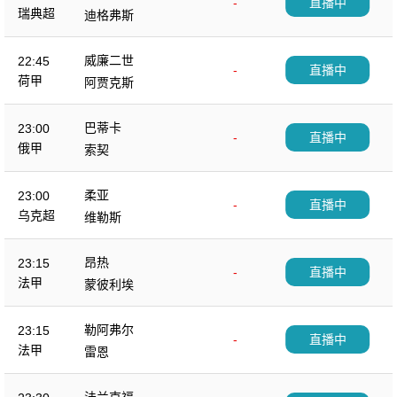
-
直播中
瑞典超
迪格弗斯
威廉二世
22:45
-
直播中
荷甲
阿贾克斯
巴蒂卡
23:00
-
直播中
俄甲
索契
柔亚
23:00
-
直播中
乌克超
维勒斯
昂热
23:15
-
直播中
法甲
蒙彼利埃
勒阿弗尔
23:15
-
直播中
法甲
雷恩
法兰克福