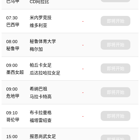
巴马甲
CD阿拉比
米内罗竞技
07:30
-
即将开始
巴西甲
维多利亚
秘鲁体育大学
08:00
-
即将开始
秘鲁甲
梅尔加
帕丘卡女足
09:00
-
即将开始
墨西女超
瓜达拉哈拉女足
希纳巴祖
09:00
-
即将开始
危地甲
马拉卡特高
布卡拉曼格
09:10
-
即将开始
哥伦甲
福塔雷绍查
报恩尚武女足
15:00
-
即将开始