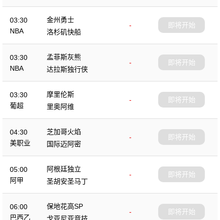
金州勇士
03:30
-
即将开始
NBA
洛杉矶快船
孟菲斯灰熊
03:30
-
即将开始
NBA
达拉斯独行侠
摩里伦斯
03:30
-
即将开始
葡超
里奥阿维
芝加哥火焰
04:30
-
即将开始
美职业
国际迈阿密
阿根廷独立
05:00
-
即将开始
阿甲
圣胡安圣马丁
保地花高SP
06:00
-
即将开始
巴西乙
戈亚尼亚竞技